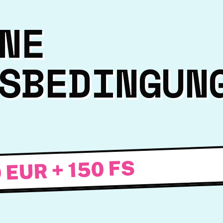
NE
SBEDINGUN
 EUR + 150 FS