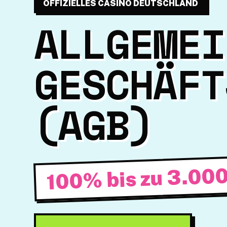
OFFIZIELLES CASINO DEUTSCHLAND
ALLGEMEI
GESCHÄFT
(AGB)
100% bis zu 3.000