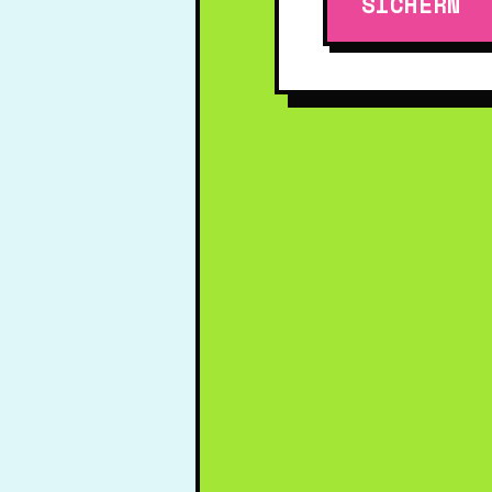
SICHERN