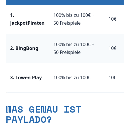
1.
100% bis zu 100€ +
10€
JackpotPiraten
50 Freispiele
100% bis zu 100€ +
2. BingBong
10€
50 Freispiele
3. Löwen Play
100% bis zu 100€
10€
WAS GENAU IST
PAYLADO?