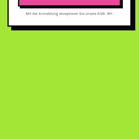
Mit der Anmeldung akzeptieren Sie unsere AGB. 18+.